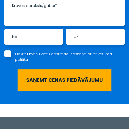
Kravas apraksts/gabarīti
No:
Uz:
Piekrītu manu datu apstrādei saskaņā ar
privātuma
politiku