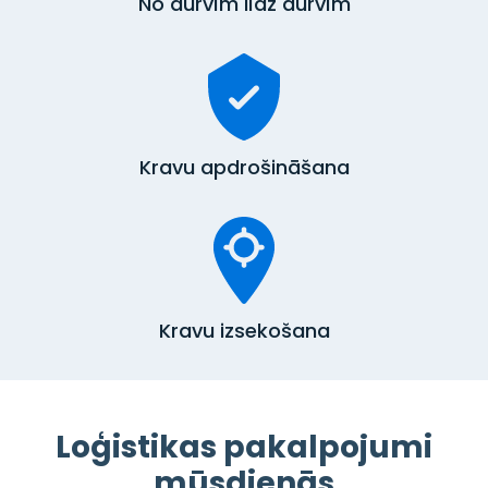
No durvīm līdz durvīm
Kravu apdrošināšana
Kravu izsekošana
Loģistikas pakalpojumi
mūsdienās