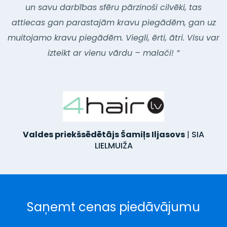
un savu darbības sfēru pārzinoši cilvēki, tas
attiecas gan parastajām kravu piegādēm, gan uz
muitojamo kravu piegādēm. Viegli, ērti, ātri. Visu var
izteikt ar vienu vārdu – malači! ”
Valdes priekšsēdētājs Šamiļs Iljasovs
|
SIA
LIELMUIŽA
Saņemt cenas piedāvājumu