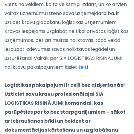
Viens no veidiem, kā to veiksmīgi izdarīt, un ko arvien
vairāk uzņēmumu īsteno savā uzņēmējdarbībā, ir
uzticēt kravu glabāšanu loģistikas uzņēmumiem.
Kravas iespējams uzglabāt ne tikai privātos loģistikas
uzņēmumos, bet arī muitas noliktavās, tādā veidā
ietaupot izdevumus savas noliktavas iegādei un
uzturēšanai. Vairāk par SIA LOĢISTIKAS RISINĀJUMI
noliktavu pakalpojumiem lasiet
šeit
!
Loģistikas pakalpojumi ir ceļš bez aizķeršanās!
Uzticiet savu kravu profesionālajai SIA
LOĢISTIKAS RISINĀJUMI komandai, kas
parūpēsies par to bez starpgadījumiem – sākot
ar iekraušanas brīdi un beidzot ar
dokumentācijas kārtošanu un uzglabāšanu