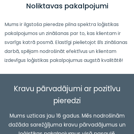
Noliktavas pakalpojumi
Mums ir ilgstoša pieredze pilna spektra loģistikas
pakalpojumos un zināšanas par to, kas klientam ir
svarīgs katrā posmā. Elastīgi pielietojot šīs zināšanas
darbā, spējam nodrošināt efektīvus un klientam
izdevīgus loģistikas pakalpojumus augstā kvalitātē!
Kravu pārvadājumi ar pozitīvu
pieredzi
Mums uzticas jau 16 gadus. Mēs nodrošinām
dažāda sarežģījuma kravu pārvadājumus un
loģistikas pakalpojumus visā pasaulē.