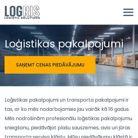
Loģistikas pakalpojumi
SAŅEMT CENAS PIEDĀVĀJUMU
Loģistikas pakalpojumi un transporta pakalpojumi ir
tas, ar ko mēs nodarbojamies jau vairāk kā 16 gadus.
Mēs nodrošinām profesionālu loģistikas pakalpojumu
sniegšanu, piedāvājot plašu sauszemes, avio un jūras
transporta servisa klāstu. Mūsu piedāvājumu klāstā ir