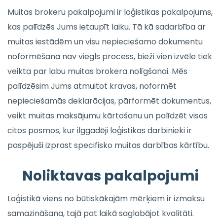
Muitas brokeru pakalpojumi ir loģistikas pakalpojums,
kas palīdzēs Jums ietaupīt laiku. Tā kā sadarbība ar
muitas iestādēm un visu nepieciešamo dokumentu
noformēšana nav viegls process, bieži vien izvēle tiek
veikta par labu muitas brokera nolīgšanai. Mēs
palīdzēsim Jums atmuitot kravas, noformēt
nepieciešamās deklarācijas, pārformēt dokumentus,
veikt muitas maksājumu kārtošanu un palīdzēt visos
citos posmos, kur ilggadēji loģistikas darbinieki ir
paspējuši izprast specifisko muitas darbības kārtību.
Noliktavas pakalpojumi
Loģistikā viens no būtiskākajām mērķiem ir izmaksu
samazināšana, tajā pat laikā saglabājot kvalitāti.