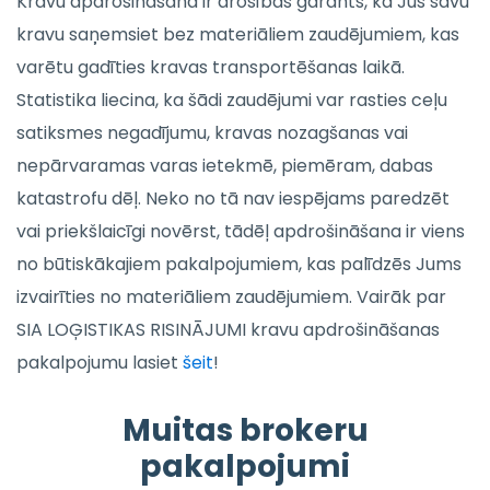
Kravu apdrošināšana ir drošības garants, ka Jūs savu
kravu saņemsiet bez materiāliem zaudējumiem, kas
varētu gadīties kravas transportēšanas laikā.
Statistika liecina, ka šādi zaudējumi var rasties ceļu
satiksmes negadījumu, kravas nozagšanas vai
nepārvaramas varas ietekmē, piemēram, dabas
katastrofu dēļ. Neko no tā nav iespējams paredzēt
vai priekšlaicīgi novērst, tādēļ apdrošināšana ir viens
no būtiskākajiem pakalpojumiem, kas palīdzēs Jums
izvairīties no materiāliem zaudējumiem. Vairāk par
SIA LOĢISTIKAS RISINĀJUMI kravu apdrošināšanas
pakalpojumu lasiet
šeit
!
Muitas brokeru
pakalpojumi