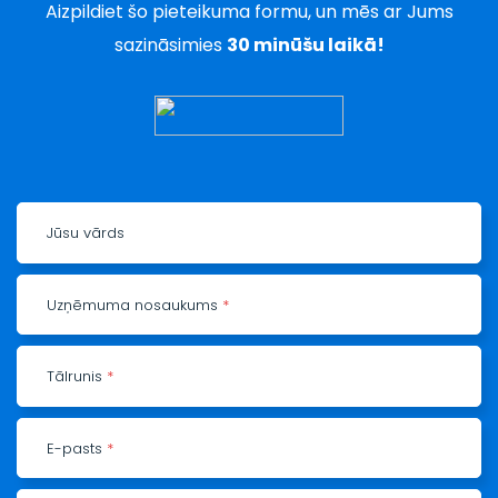
Aizpildiet šo pieteikuma formu, un mēs ar Jums
sazināsimies
30 minūšu laikā!
Jūsu vārds
Uzņēmuma nosaukums
*
Tālrunis
*
E-pasts
*