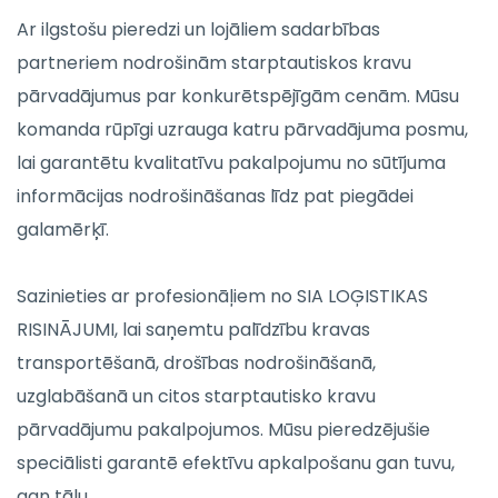
Ar ilgstošu pieredzi un lojāliem sadarbības
partneriem nodrošinām starptautiskos kravu
pārvadājumus par konkurētspējīgām cenām. Mūsu
komanda rūpīgi uzrauga katru pārvadājuma posmu,
lai garantētu kvalitatīvu pakalpojumu no sūtījuma
informācijas nodrošināšanas līdz pat piegādei
galamērķī.
Sazinieties ar profesionāļiem no SIA LOĢISTIKAS
RISINĀJUMI, lai saņemtu palīdzību kravas
transportēšanā, drošības nodrošināšanā,
uzglabāšanā un citos starptautisko kravu
pārvadājumu pakalpojumos. Mūsu pieredzējušie
speciālisti garantē efektīvu apkalpošanu gan tuvu,
gan tālu.