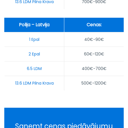
13.6 LDM Pilna Krava
700€-900€
Polija – Latvija
Cenas:
1 Epal
40€-90€
2 Epal
60€-120€
6.5 LDM
400€-700€
13.6 LDM Pilna Krava
500€-1200€
Saņemt cenas piedāvājumu