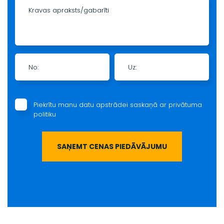
Kravas apraksts/gabarīti
No:
Uz:
Piekrītu manu datu apstrādei saskaņā ar
privātuma
politiku