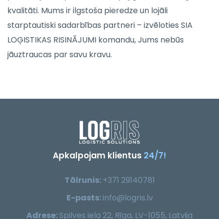
kvalitāti. Mums ir ilgstoša pieredze un lojāli
starptautiski sadarbības partneri – izvēloties SIA
LOĢISTIKAS RISINĀJUMI komandu, Jums nebūs
jāuztraucas par savu kravu.
Apkalpojam klientus
24/7!
Tālrunis:
+371 29140781
E-pasts:
info@logris.lv
Adrese:
Spilves iela 22, Rīga, LV-1055, Latvija