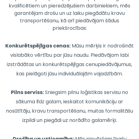
kvalificētiem un pieredzējušiem darbiniekiem, mēs
garantējam drošu un uz laiku piegādātu kravu
transportēšanu, kā arī piedāvājam šādus
priekšrocības:
Konkurētspējīgas cenas:
Mūsu mērķis ir nodrošināt
vislabāko vērtību par jūsu naudu. Piedāvājam labi
izstrādātas un konkurētspējīgas cenupiedāvājumus,
kas pielāgoti jūsu individuālajām vajadzībām.
Pilns serviss:
Sniegsim pilnu loģistikas servisu no
sākuma līdz galam, ieskaitot komunikāciju ar
nosūtītāju, kravu transportēšanu, muitas formalitāšu
izpildi un piegādi uz norādīto galamērķi.
Drošība un uzticamība:
Mēs pievēršam īpašu