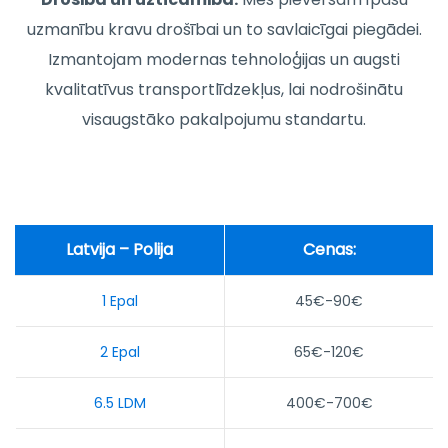
uzmanību kravu drošībai un to savlaicīgai piegādei.
Izmantojam modernas tehnoloģijas un augsti
kvalitatīvus transportlīdzekļus, lai nodrošinātu
visaugstāko pakalpojumu standartu.
Latvija – Polija
Cenas:
1 Epal
45€-90€
2 Epal
65€-120€
6.5 LDM
400€-700€