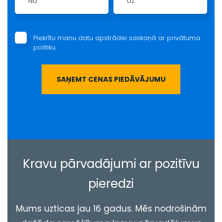
No:
Uz:
Piekrītu manu datu apstrādei saskaņā ar
privātuma
politiku
Kravu pārvadājumi ar pozitīvu
pieredzi
Mums uzticas jau 16 gadus. Mēs nodrošinām