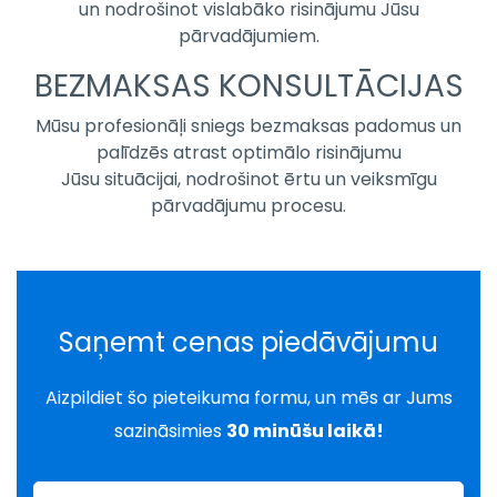
un nodrošinot vislabāko risinājumu Jūsu
pārvadājumiem.
BEZMAKSAS KONSULTĀCIJAS
Mūsu profesionāļi sniegs bezmaksas padomus un
palīdzēs atrast optimālo risinājumu
Jūsu situācijai, nodrošinot ērtu un veiksmīgu
pārvadājumu procesu.
Saņemt cenas piedāvājumu
Aizpildiet šo pieteikuma formu, un mēs ar Jums
sazināsimies
30 minūšu laikā!