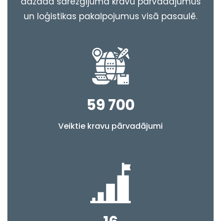
dažāda sarežģījuma kravu pārvadājumus
un loģistikas pakalpojumus visā pasaulē.
59 700
Veiktie kravu pārvadājumi