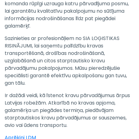
komanda rūpīgi uzrauga katru pārvadījuma posmu,
lai garantētu kvalitatīvu pakalpojumu no sūtījuma
informācijas nodrošināšanas līdz pat piegādei
galamērķī.
Sazinieties ar profesionāļiem no SIA LOĢISTIKAS
RISINĀJUMI, lai saņemtu palīdzību kravas
transportēšanā, drošības nodrošināšanā,
uzglabāšanā un citos starptautisko kravu
pārvadājumu pakalpojumos. Mūsu pieredzējušie
speciālisti garantē efektīvu apkalpošanu gan tuvu,
gan tālu.
Ir dažādi veidi, kā īstenot kravu pārvadājumus ārpus
Latvijas robežām. Atkarībā no kravas apjoma,
galamērķa un piegādes termiņa, piedāvājam
starptautiskos kravu pārvadājumus ar sauszemes,
avio vai ūdens transportu.
Aprēķini LDM