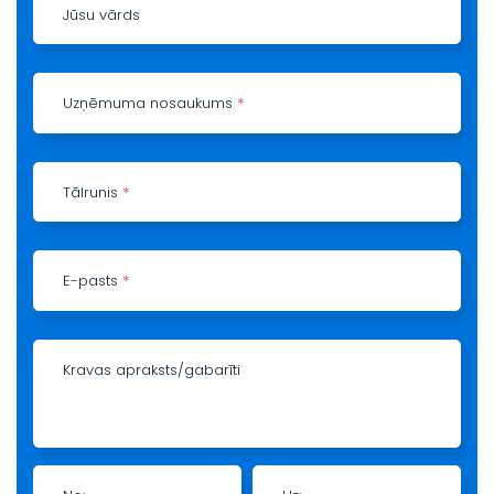
Jūsu vārds
Uzņēmuma nosaukums
*
Tālrunis
*
E-pasts
*
Kravas apraksts/gabarīti