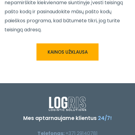
nepamirškite kiekviename siuntinyje įvesti teisingą
pašto kodą ir pasinaudokite mūsų pašto kodų
paieškos programa, kad būtumėte tikri, jog turite
teisingą adresą.
KAINOS UŽKLAUSA
Mes aptarnaujame klientus
24/7!
Telefonas:
+371 29140781