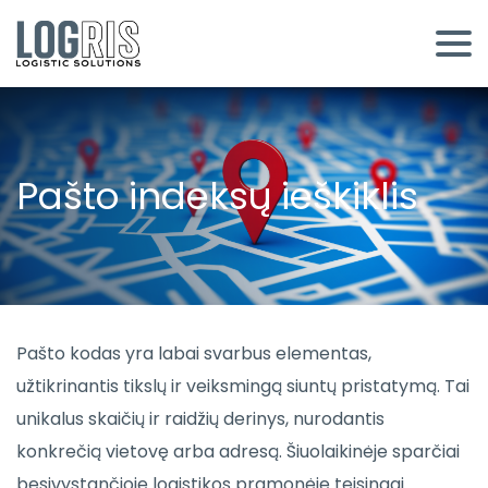
Pašto indeksų ieškiklis
Pašto kodas yra labai svarbus elementas,
užtikrinantis tikslų ir veiksmingą siuntų pristatymą. Tai
unikalus skaičių ir raidžių derinys, nurodantis
konkrečią vietovę arba adresą. Šiuolaikinėje sparčiai
besivystančioje logistikos pramonėje teisingai