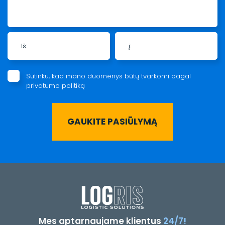
Iš:
į:
Sutinku, kad mano duomenys būtų tvarkomi pagal
privatumo politiką
Mes aptarnaujame klientus
24/7!