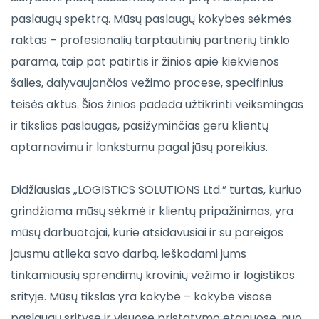
paslaugų spektrą. Mūsų paslaugų kokybės sėkmės
raktas – profesionalių tarptautinių partnerių tinklo
parama, taip pat patirtis ir žinios apie kiekvienos
šalies, dalyvaujančios vežimo procese, specifinius
teisės aktus. Šios žinios padeda užtikrinti veiksmingas
ir tikslias paslaugas, pasižyminčias geru klientų
aptarnavimu ir lankstumu pagal jūsų poreikius.
Didžiausias „LOGISTICS SOLUTIONS Ltd.” turtas, kuriuo
grindžiama mūsų sėkmė ir klientų pripažinimas, yra
mūsų darbuotojai, kurie atsidavusiai ir su pareigos
jausmu atlieka savo darbą, ieškodami jums
tinkamiausių sprendimų krovinių vežimo ir logistikos
srityje. Mūsų tikslas yra kokybė – kokybė visose
paslaugų srityse ir visuose pristatymo etapuose, nuo