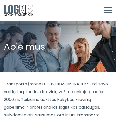
Apie mus
Transporto įmonė LOGISTIKAS RISINĀJUMI Ltd. savo
veiklą tarptautinio krovinių vežimo rinkoje pradėjo
2006 m. Teikiame aukštos kokybės krovinių
gabenimo ir profesionalias logistikos paslaugas,
siūlydami platų sausumos, oro ir jūrų transporto