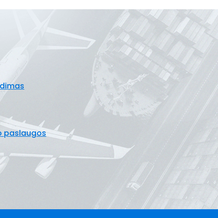
udimas
o paslaugos