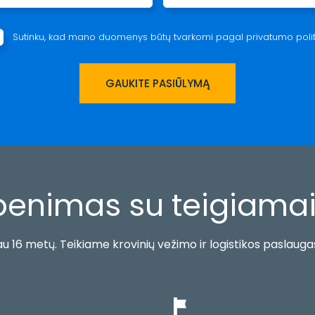
Sutinku, kad mano duomenys būtų tvarkomi pagal
privatumo polit
benimas su teigiamais
u 16 metų. Teikiame krovinių vežimo ir logistikos paslaug