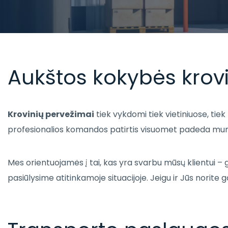
Aukštos kokybės krov
Krovinių pervežimai
tiek vykdomi tiek vietiniuose, ti
profesionalios komandos patirtis visuomet padeda mums r
Mes orientuojamės į tai, kas yra svarbu mūsų klientui – 
pasiūlysime atitinkamoje situacijoje. Jeigu ir Jūs norite