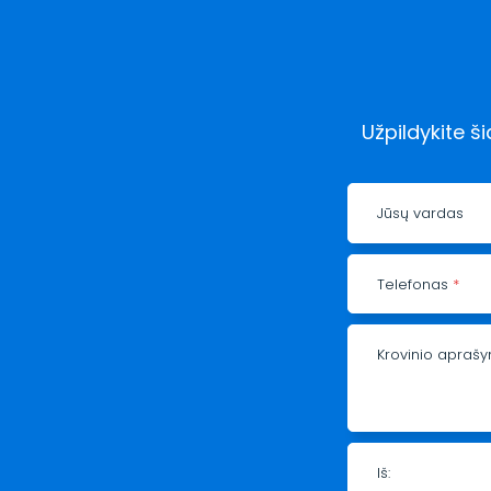
Užpildykite š
Jūsų vardas
Telefonas
*
Krovinio apra
Iš: