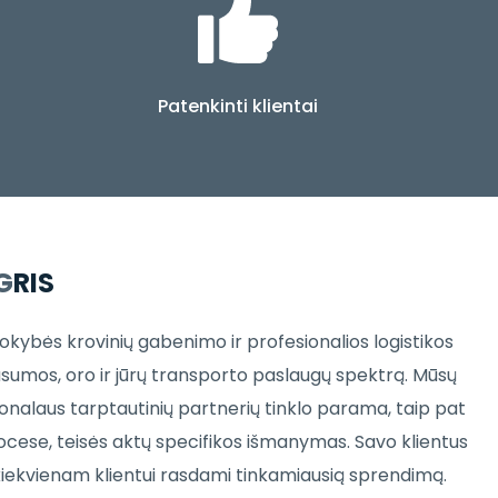
Patenkinti klientai
G
RIS
kybės krovinių gabenimo ir profesionalios logistikos
ausumos, oro ir jūrų transporto paslaugų spektrą. Mūsų
nalaus tarptautinių partnerių tinklo parama, taip pat
ocese, teisės aktų specifikos išmanymas. Savo klientus
 kiekvienam klientui rasdami tinkamiausią sprendimą.