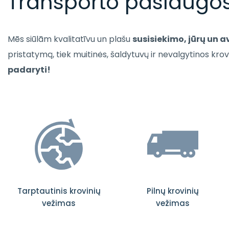
Transporto paslaugo
Mēs siūlām kvalitatīvu un plašu
susisiekimo, jūrų un a
pristatymą, tiek muitinės, šaldytuvų ir nevalgytinos krov
padaryti!
Tarptautinis krovinių
Pilnų krovinių
vežimas
vežimas