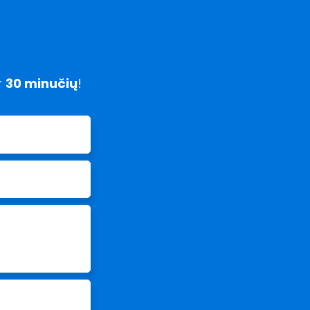
r
30 minučių
!