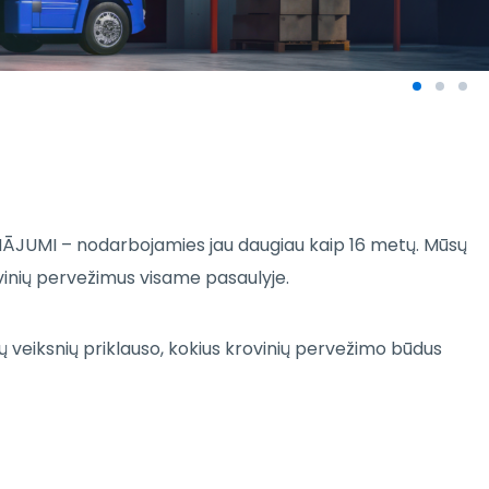
ISINĀJUMI – nodarbojamies jau daugiau kaip 16 metų. Mūsų
vinių pervežimus visame pasaulyje.
ų veiksnių priklauso, kokius krovinių pervežimo būdus