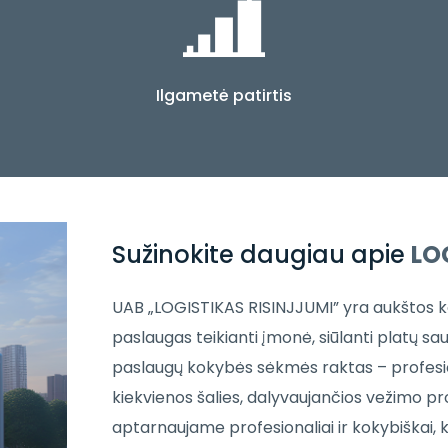
Ilgametė patirtis
Sužinokite daugiau apie
LO
UAB „LOGISTIKAS RISINJJUMI” yra aukštos ko
paslaugas teikianti įmonė, siūlanti platų s
paslaugų kokybės sėkmės raktas – profesio
kiekvienos šalies, dalyvaujančios vežimo pr
aptarnaujame profesionaliai ir kokybiškai,