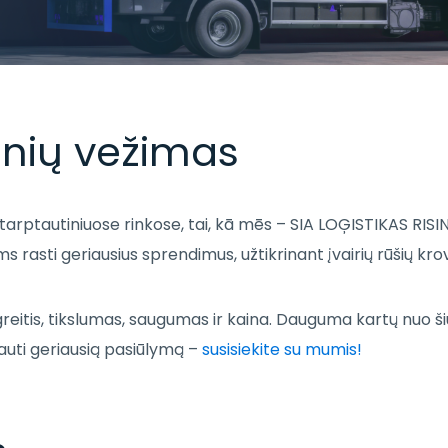
inių vežimas
ek tarptautiniuose rinkose, tai, kā mēs – SIA LOĢISTIKAS R
asti geriausius sprendimus, užtikrinant įvairių rūšių kro
greitis, tikslumas, saugumas ir kaina. Dauguma kartų nuo ši
 gauti geriausią pasiūlymą –
susisiekite su mumis!