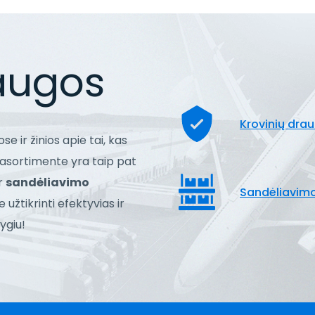
laugos
Krovinių dra
se ir žinios apie tai, kas
 asortimente yra taip pat
r
sandėliavimo
Sandėliavim
 užtikrinti efektyvias ir
ygiu!