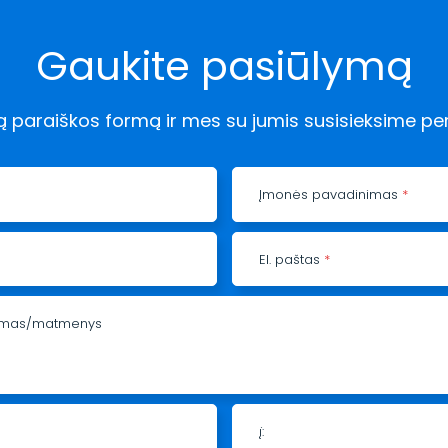
Gaukite pasiūlymą
ią paraiškos formą ir mes su jumis susisieksime pe
Įmonės pavadinimas
*
El. paštas
*
šymas/matmenys
į: