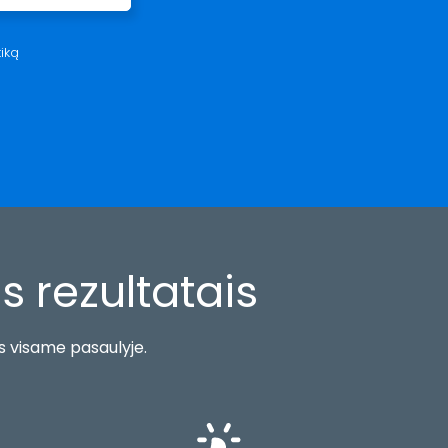
iką
 rezultatais
as visame pasaulyje.