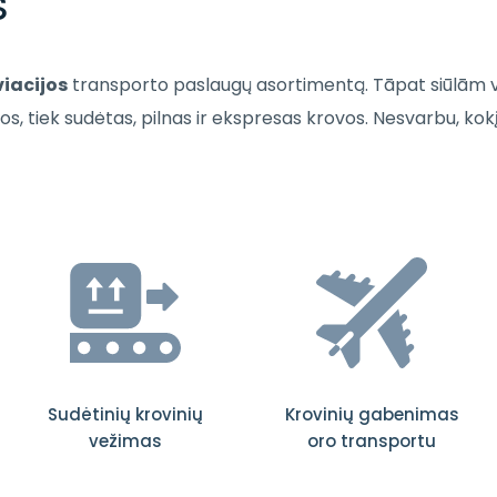
s
viacijos
transporto paslaugų asortimentą. Tāpat siūlām vi
os, tiek sudėtas, pilnas ir ekspresas krovos. Nesvarbu, kokį
Sudėtinių krovinių
Krovinių gabenimas
vežimas
oro transportu