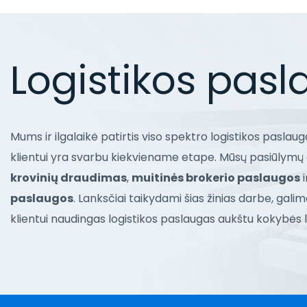
Logistikos pas
Mums ir ilgalaikė patirtis viso spektro logistikos paslaugo
klientui yra svarbu kiekviename etape. Mūsų pasiūlymų
krovinių draudimas
,
muitinės brokerio paslaugos
i
paslaugos
. Lanksčiai taikydami šias žinias darbe, galime
klientui naudingas logistikos paslaugas aukštu kokybės l